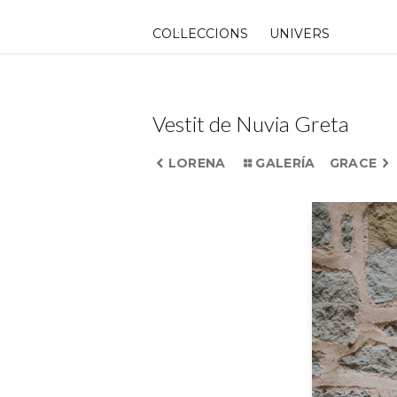
Skip
to
COL·LECCIONS
UNIVERS
content
Vestit de Nuvia Greta
LORENA
GALERÍA
GRACE