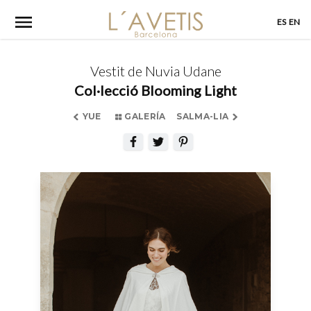
Skip
ES
EN
to
content
Vestit de Nuvia Udane
Col·lecció Blooming Light
YUE
GALERÍA
SALMA-LIA