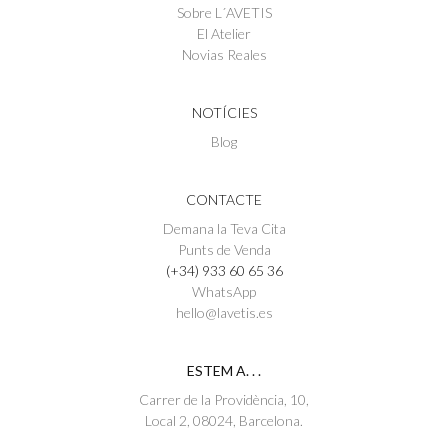
Sobre L´AVETIS
El Atelier
Novias Reales
NOTÍCIES
Blog
CONTACTE
Demana la Teva Cita
Punts de Venda
(+34) 933 60 65 36
WhatsApp
hello@lavetis.es
ESTEM A. . .
Carrer de la Providència, 10,
Local 2, 08024, Barcelona.