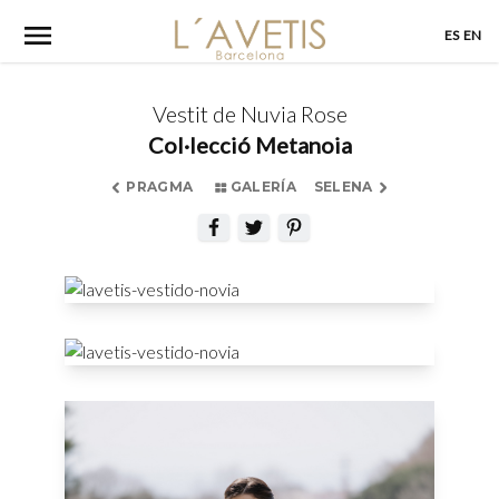
Skip
ES
EN
to
content
Vestit de Nuvia Rose
Col·lecció Metanoia
PRAGMA
GALERÍA
SELENA