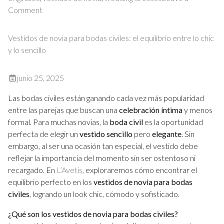
on
Comment
Vestidos
de
Vestidos de novia para bodas civiles: el equilibrio entre lo chic
novia
y lo sencillo
bohemios:
Diseños
junio 25, 2025
naturales
y
Las bodas civiles están ganando cada vez más popularidad
cómodos
entre las parejas que buscan una
celebración íntima
y menos
formal. Para muchas novias, la
boda civil
es la oportunidad
perfecta de elegir un
vestido sencillo
pero
elegante
. Sin
embargo, al ser una ocasión tan especial, el vestido debe
reflejar la importancia del momento sin ser ostentoso ni
recargado. En
L’Avetis
, exploraremos cómo encontrar el
equilibrio perfecto en los
vestidos de novia para bodas
civiles
, logrando un look chic, cómodo y sofisticado.
¿Qué son los vestidos de novia para bodas civiles?