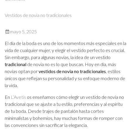
El
encanto
Vestidos de novia no tradicionales
de
los
mayo 5, 2025
vestidos
de
El día de la boda es uno de los momentos más especiales en la
novia
vida de cualquier mujer, y elegir el vestido perfecto es crucial.
asimétricos
Sin embargo, para algunas novias, la idea de un vestido
modernos
tradicional
de novia no es lo que buscan. Hoy en día, más
novias optan por
vestidos de novia no tradicionales
, estilos
únicos que reflejan su personalidad y su enfoque moderno de
la vida.
En
L’Avetis
os enseñamos cómo elegir un vestido de novia no
tradicional que se ajuste a tu estilo, preferencias y al espíritu
de tu boda. Desde trajes de pantalón hasta cortes
minimalistas y bohemios, hay muchas formas de romper con
las convenciones sin sacrificar la elegancia.