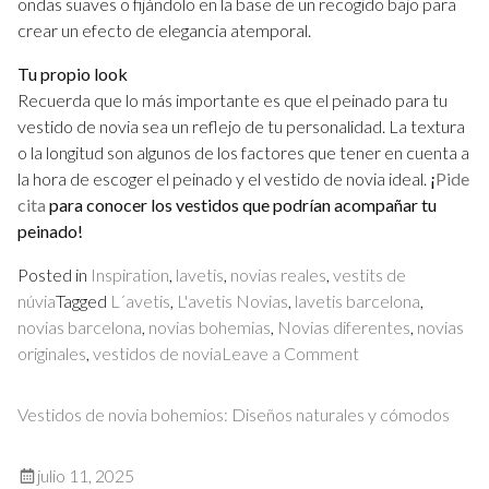
ondas suaves o fijándolo en la base de un recogido bajo para
crear un efecto de elegancia atemporal.
Tu propio look
Recuerda que lo más importante es que el peinado para tu
vestido de novia sea un reflejo de tu personalidad. La textura
o la longitud son algunos de los factores que tener en cuenta a
la hora de escoger el peinado y el vestido de novia ideal.
¡
Pide
cita
para conocer los vestidos que podrían acompañar tu
peinado!
Posted in
Inspiration
,
lavetis
,
novias reales
,
vestits de
núvia
Tagged
L´avetis
,
L'avetis Novias
,
lavetis barcelona
,
novias barcelona
,
novias bohemias
,
Novias diferentes
,
novias
on
originales
,
vestidos de novia
Leave a Comment
Ideas
de
Vestidos de novia bohemios: Diseños naturales y cómodos
peinado
según
julio 11, 2025
tu