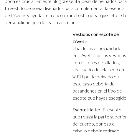
boda es crucial. En este blog presenta ideas de peinados para
vestido
tu vestido de novia diseñados para complementar la esencia
de
de
L’Avetis
y ayudarte a encontrar el estilo ideal que refleje la
novia.
personalidad que deseas transmitir.
Vestidos con escote de
L’Avetis
Una de las especialidades
en L’Avetis son los vestidos
con escotes detallados;
sea cuadrado, Halter o en
V. El tipo de peinado en
este caso debería de ir
basándonos en el tipo de
escote que hayas escogido.
Escote Halter:
El escote
que realza la parte superior
del cuerpo, por eso el
cabello debe ir retirado