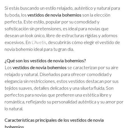
vestido
Si estás buscando un estilo relajado, auténtico y natural para
de
tu boda, los
vestidos de novia bohemios
son la elección
novia
perfecta. Este estilo, popular por su comodidad y
sofisticación sin pretensiones, es ideal para novias que
desean un look único, libre de estructuras rígidas y adornos
excesivos. En
L’Avetis
, descubrirás cómo elegir el vestido de
novia bohemio ideal para tu gran día.
¿Qué son los vestidos de novia bohemios?
Los
vestidos de novia bohemios
se caracterizan por su aire
relajado y natural. Diseñados para ofrecer comodidad y
elegancia sin restricciones, estos vestidos destacan por sus
tejidos suaves, detalles delicados y una silueta fluida. Son
perfectos para novias que prefieren una estética libre y
romántica, reflejando su personalidad auténtica y su amor por
lo natural.
Características principales de los vestidos de novia
bohemios