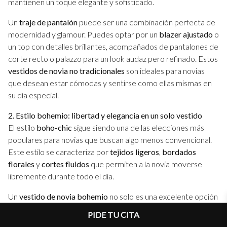
mantienen un toque elegante y sofisticado.
Un
traje de pantalón
puede ser una combinación perfecta de
modernidad y glamour. Puedes optar por un
blazer ajustado
o
un top con detalles brillantes, acompañados de pantalones de
corte recto o palazzo para un look audaz pero refinado. Estos
vestidos de novia no tradicionales
son ideales para novias
que desean estar cómodas y sentirse como ellas mismas en
su día especial.
2. Estilo bohemio: libertad y elegancia en un solo vestido
El estilo
boho-chic
sigue siendo una de las elecciones más
populares para novias que buscan algo menos convencional.
Este estilo se caracteriza por
tejidos ligeros
,
bordados
florales
y
cortes fluidos
que permiten a la novia moverse
libremente durante todo el día.
Un
vestido de novia bohemio
no solo es una excelente opción
para una boda en la playa o al aire libre, sino que también
PIDE TU CITA
ofrece un look relajado pero con mucha elegancia. Piensa en