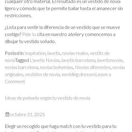
cualquier otro material. El resultado es un vestido de novia
ligero y cómodo que te permite bailar hasta el amanecer sin
restricciones.
¿Lista para sentir la diferencia de un vestido que se mueve
contigo?
Pide tu
cita en nuestro
atelier
y comencemos a
dibujar tu vestido soñado.
Posted in
Inspiration
,
lavetis
,
novias reales
,
vestits de
núvia
Tagged
L'avetis Novias
,
lavetis barcelona
,
lavetisnovias
,
novias barcelona
,
novias bohemias
,
Novias diferentes
,
novias
originales
,
vestidos de novia
,
wedding dresses
Leave a
on
Comment
Telas
de
Ideas de peinado según tu vestido de novia
Ensueño:
La
octubre 31, 2025
clave
de
Elegir un recogido que haga match con tu vestido para tu
tu