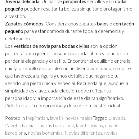
Joyería delicada
: Un par de
pendientes
sencillos y un
collar
pequeño
pueden resaltar tu belleza sin quitarle protagonismo
al vestido.
Zapatos cómodos
: Considera unos zapatos
bajos
o
con tacón
pequeño
para estar cómoda durante toda la ceremonia y
celebración.
Los
vestidos de novia para bodas civiles
son la opción
perfecta para quienes buscan una boda íntima y sencilla, sin
perder la elegancia y el estilo. Encontrar el equilibrio entre lo
chic y lo sencillo es posible con un diseño adecuado, un corte
que favorezca tu figura y unos detalles que hagan de tu
vestido una pieza única y especial. Recuerda que, aunque la
simplicidad es clave, cada elección debe reflejar tu
personalidad y la importancia de este día tan significativo.
Pide tu cita
sin compromiso y descubre tu vestido ideal.
Posted in
Inspiration
,
lavetis
,
novias reales
Tagged
L´avetis
,
L'avetis Novias
,
lavetis barcelona
,
lavetisnovias
,
novias
barcelona
,
novias bohemias
,
Novias diferentes
,
novias