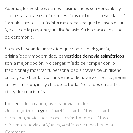
Además, los vestidos de novia asimétricos son versátiles y
pueden adaptarse a diferentes tipos de bodas, desde las más
formales hasta las más informales. Ya sea que te cases en una
iglesia o en la playa, hay un diseño asimétrico para cada tipo
de ceremonia.
Si estás buscando un vestido que combine elegancia,
originalidad y modernidad, los
vestidos de novia asimétricos
son la mejor opción. No tengas miedo de romper con lo
tradicional y mostrar tu personalidad a través de un diseño
único y sofisticado. Con un vestido de novia asimétrico, serás
la novia más original y chic de tu boda. No dudes en
pedir tu
cita
y descubrir más.
Posted in
Inspiration
,
lavetis
,
novias reales
,
Uncategorized
Tagged
L´avetis
,
L'avetis Novias
,
lavetis
barcelona
,
novias barcelona
,
novias bohemias
,
Novias
diferentes
,
novias originales
,
vestidos de novia
Leave a
on
Comment