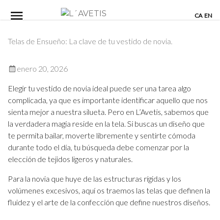
Skip
CA
EN
to
content
Telas de Ensueño: La clave de tu vestido de novia.
enero 20, 2026
Elegir tu vestido de novia ideal puede ser una tarea algo
complicada, ya que es importante identificar aquello que nos
sienta mejor a nuestra silueta. Pero en L’Avetis, sabemos que
la verdadera magia reside en la tela. Si buscas un diseño que
te permita bailar, moverte libremente y sentirte cómoda
durante todo el día, tu búsqueda debe comenzar por la
elección de tejidos ligeros y naturales.
Para la novia que huye de las estructuras rígidas y los
volúmenes excesivos, aquí os traemos las telas que definen la
fluidez y el arte de la confección que define nuestros diseños.