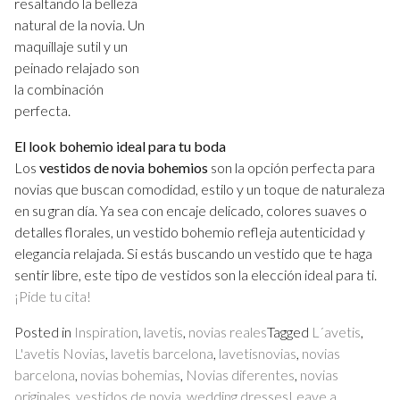
resaltando la belleza
natural de la novia. Un
maquillaje sutil y un
peinado relajado son
la combinación
perfecta.
El look bohemio ideal para tu boda
Los
vestidos de novia bohemios
son la opción perfecta para
novias que buscan comodidad, estilo y un toque de naturaleza
en su gran día. Ya sea con encaje delicado, colores suaves o
detalles florales, un vestido bohemio refleja autenticidad y
elegancia relajada. Si estás buscando un vestido que te haga
sentir libre, este tipo de vestidos son la elección ideal para ti.
¡Pide tu cita!
Posted in
Inspiration
,
lavetis
,
novias reales
Tagged
L´avetis
,
L'avetis Novias
,
lavetis barcelona
,
lavetisnovias
,
novias
barcelona
,
novias bohemias
,
Novias diferentes
,
novias
originales
,
vestidos de novia
,
wedding dresses
Leave a