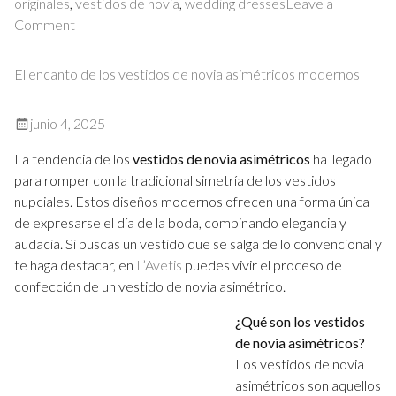
originales
,
vestidos de novia
,
wedding dresses
Leave a
on
Comment
Vestidos
de
El encanto de los vestidos de novia asimétricos modernos
novia
para
junio 4, 2025
bodas
civiles:
La tendencia de los
vestidos de novia asimétricos
ha llegado
el
para romper con la tradicional simetría de los vestidos
equilibrio
nupciales. Estos diseños modernos ofrecen una forma única
entre
de expresarse el día de la boda, combinando elegancia y
lo
audacia. Si buscas un vestido que se salga de lo convencional y
chic
te haga destacar, en
L’Avetis
puedes vivir el proceso de
y
confección de un vestido de novia asimétrico.
lo
sencillo
¿Qué son los vestidos
de novia asimétricos?
Los vestidos de novia
asimétricos son aquellos