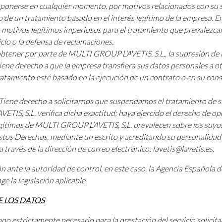
oponerse en cualquier momento, por motivos relacionados con su si
 de un tratamiento basado en el interés legítimo de la empresa. En 
 motivos legítimos imperiosos para el tratamiento que prevalezcan
cicio o la defensa de reclamaciones.
obtener por parte de MULTI GROUP L’AVETIS, S.L., la supresión de 
Tiene derecho a que la empresa transfiera sus datos personales a o
ratamiento esté basado en la ejecución de un contrato o en su cons
 Tiene derecho a solicitarnos que suspendamos el tratamiento de 
TIS, S.L. verifica dicha exactitud; haya ejercido el derecho de op
 legítimos de MULTI GROUP L’AVETIS, S.L. prevalecen sobre los suy
stos Derechos, mediante un escrito y acreditando su personalidad 
 través de la dirección de correo electrónico: lavetis@lavetis.es.
ante la autoridad de control, en este caso, la Agencia Española d
e la legislación aplicable.
 LOS DATOS
estrictamente necesario para la prestación del servicio solicitado