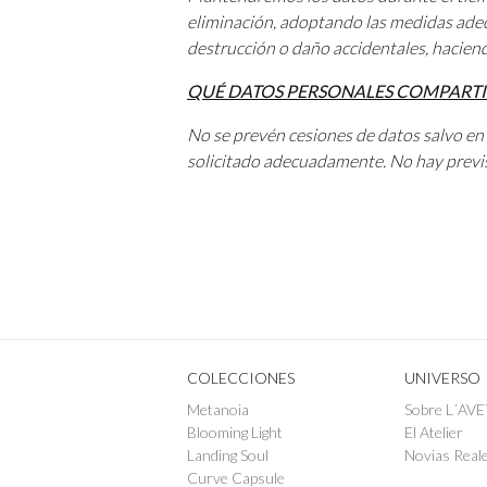
eliminación, adoptando las medidas adecu
destrucción o daño accidentales, hacien
QUÉ DATOS PERSONALES COMPART
No se prevén cesiones de datos salvo en 
solicitado adecuadamente. No hay previs
COLECCIONES
UNIVERSO
Metanoia
Sobre L´AVE
Blooming Light
El Atelier
Landing Soul
Novias Real
Curve Capsule