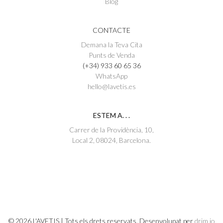
Blog
CONTACTE
Demana la Teva Cita
Punts de Venda
(+34) 933 60 65 36
WhatsApp
hello@lavetis.es
ESTEM A. . .
Carrer de la Providència, 10,
Local 2, 08024, Barcelona.
© 2026 L'AVETIS | Tots els drets reservats. Desenvolupat per
drim.io