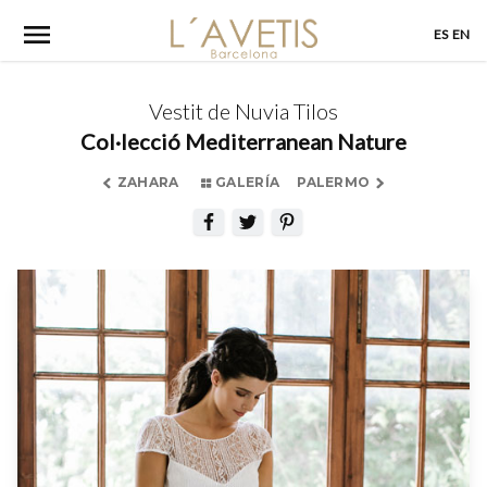
Skip
ES
EN
to
content
Vestit de Nuvia Tilos
Col·lecció Mediterranean Nature
ZAHARA
GALERÍA
PALERMO