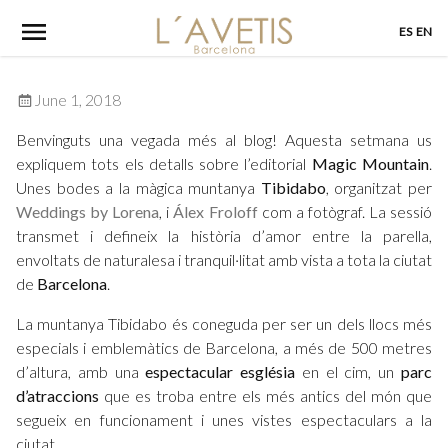
Skip
ES
EN
to
content
June 1, 2018
Benvinguts una vegada més al blog! Aquesta setmana us
expliquem tots els detalls sobre l’editorial
Magic Mountain
.
Unes bodes a la màgica muntanya
Tibidabo
, organitzat per
Weddings by Lorena
, i
Álex Froloff
com a fotògraf. La sessió
transmet i defineix la història d’amor entre la parella,
envoltats de naturalesa i tranquil·litat amb vista a tota la ciutat
de
Barcelona
.
La muntanya Tibidabo és coneguda per ser un dels llocs més
especials i emblemàtics de Barcelona, a més de 500 metres
d’altura, amb una
espectacular església
en el cim, un
parc
d’atraccions
que es troba entre els més antics del món que
segueix en funcionament i unes vistes espectaculars a la
ciutat.