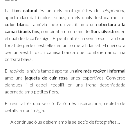
La
llum natural
és un dels protagonistes del
elopement
,
aporta claredat i colors suaus, en els quals destaca molt el
color blanc
. La núvia llueix un vestit amb una
obertura a la
cama
i
tirants fins
, combinat amb un ram de
flors silvestres
en
el qual destaca l’espígol. El pentinat és un semi recollit amb un
tocat de perles i estrelles en un to metall daurat. El nuvi opta
per un vestit fosc i camisa blanca que combinen amb una
corbata blava.
El
look
de la núvia també aporta un
aire més
rocker
i informal
amb una
jaqueta de cuir rosa
, unes esportives Converse
blanques i el cabell recollit en una trena desenfadada
adornada amb petites flors.
El resultat és una sessió d’allò més inspiracional, repleta de
detalls, amor i màgia.
A continuació us deixem amb la selecció de fotografies…