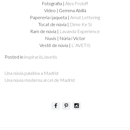
Fotografia |
Álex Froloff
Video | Gemma Abillà
Papereria i jaqueta |
Amat Lettering
Tocat de núvia |
Dime Ke Si
Ram de núvia |
Lavanda Experience
Nuvis | Núria i Victor
Vestit de núvia |
L’ AVETIS
Posted in
inspiració
,
lavetis
Post
Una núvia palatina a Madrid
navigation
Una núvia moderna al cel de Madrid