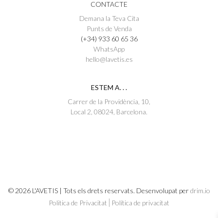
CONTACTE
Demana la Teva Cita
Punts de Venda
(+34) 933 60 65 36
WhatsApp
hello@lavetis.es
ESTEM A. . .
Carrer de la Providència, 10,
Local 2, 08024, Barcelona.
© 2026 L'AVETIS | Tots els drets reservats. Desenvolupat per
drim.io
Politica de Privacitat
Política de privacitat