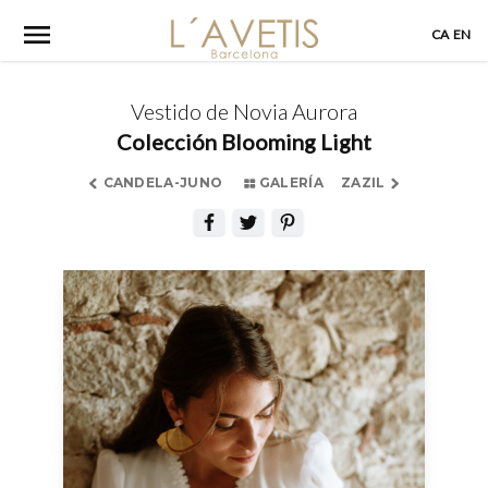
Skip
CA
EN
to
content
Vestido de Novia Aurora
Colección Blooming Light
CANDELA-JUNO
GALERÍA
ZAZIL