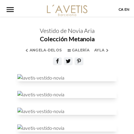
Skip
CA
EN
to
content
Vestido de Novia Aria
Colección Metanoia
ANGELA-DELOS
GALERÍA
AYLA