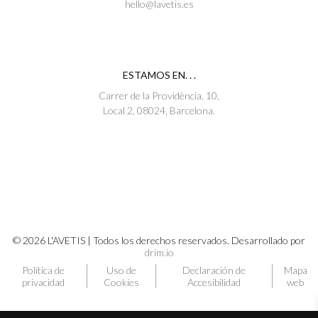
hello@lavetis.es
ESTAMOS EN. . .
Carrer de la Providència, 10,
Local 2, 08024, Barcelona.
© 2026 L'AVETIS | Todos los derechos reservados. Desarrollado por
drim.io
Política de
Uso de
Declaración de
Mapa
privacidad
Cookies
Accesibilidad
web