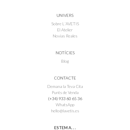
UNIVERS
Sobre L´AVETIS
El Atelier
Novias Reales
NOTÍCIES
Blog
CONTACTE
Demana la Teva Cita
Punts de Venda
(+34) 933 60 65 36
WhatsApp
hello@lavetis.es
ESTEM A. . .