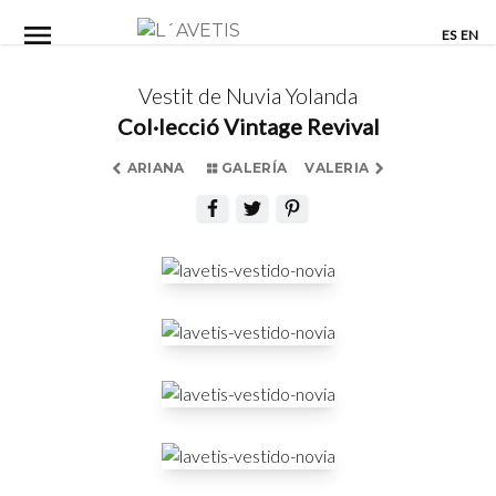
Skip
ES
EN
to
content
Vestit de Nuvia Yolanda
Col·lecció Vintage Revival
ARIANA
GALERÍA
VALERIA