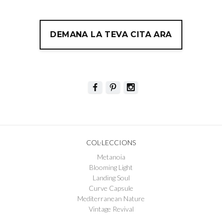
DEMANA LA TEVA CITA ARA
COL·LECCIONS
Metanoia
Blooming Light
Landing Soul
Curve Capsule
Mediterranean Nature
Vintage Revival