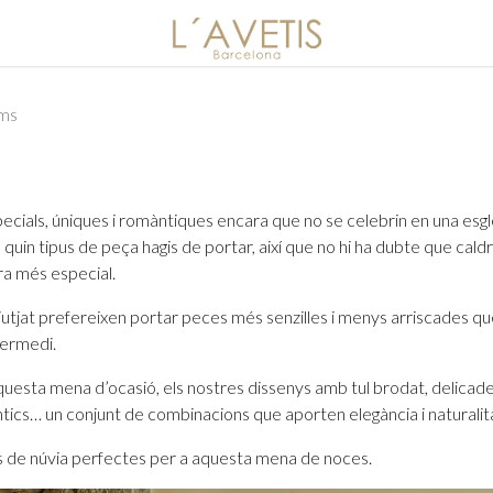
ims
specials, úniques i romàntiques encara que no se celebrin en una esg
quin tipus de peça hagis de portar, així que no hi ha dubte que cald
ra més especial.
utjat prefereixen portar peces més senzilles i menys arriscades q
termedi.
aquesta mena d’ocasió, els nostres dissenys amb tul brodat, delica
àntics… un conjunt de combinacions que aporten elegància i naturalit
s de núvia perfectes per a aquesta mena de noces.