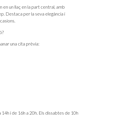
n un llaç en la part central, amb
ep. Destaca per la seva elegància i
casions.
ó?
anar una cita prèvia:
a 14h i de 16h a 20h. Els dissabtes de 10h