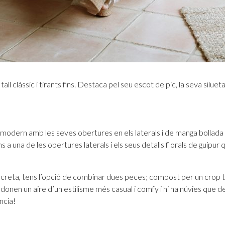
all clàssic i tirants fins. Destaca pel seu escot de pic, la seva siluet
és modern amb les seves obertures en els laterals i de manga bollad
s a una de les obertures laterals i els seus detalls florals de guipur q
iscreta, tens l’opció de combinar dues peces; compost per un crop t
s donen un aire d’un estilisme més casual i comfy i hi ha núvies que
ncia!