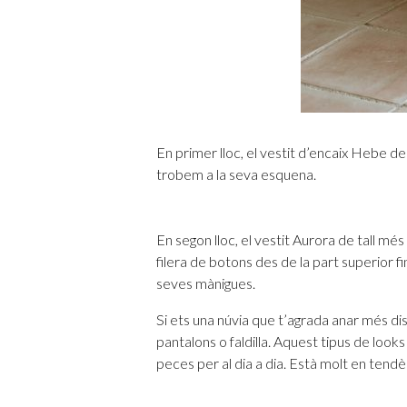
En primer lloc, el vestit d’encaix Hebe de t
trobem a la seva esquena.
En segon lloc, el vestit Aurora de tall m
filera de botons des de la part superior fin
seves mànigues.
Si ets una núvia que t’agrada anar més d
pantalons o faldilla. Aquest tipus de look
peces per al dia a dia. Està molt en tendè