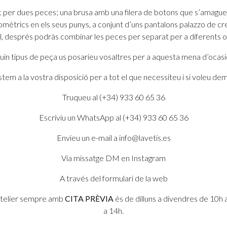
per dues peces; una brusa amb una filera de botons que s’amaguen e
omètrics en els seus punys, a conjunt d’uns pantalons palazzo de cr
il, després podràs combinar les peces per separat per a diferents o
uin tipus de peça us posaríeu vosaltres per a aquesta mena d’ocasi
tem a la vostra disposició per a tot el que necessiteu i si voleu dem
Truqueu al (+34) 933 60 65 36
Escriviu un WhatsApp al (+34) 933 60 65 36
Envieu un e-mail a info@lavetis.es
Via missatge DM en Instagram
A través del formulari de la web
 atelier sempre amb
CITA PRÈVIA
és de dilluns a divendres de 10h 
a 14h.