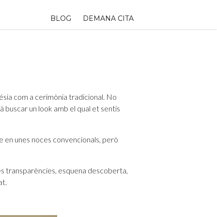
BLOG
DEMANA CITA
lésia com a cerimònia tradicional. No
rà buscar un look amb el qual et sentis
ue en unes noces convencionals, però
des transparències, esquena descoberta,
at.