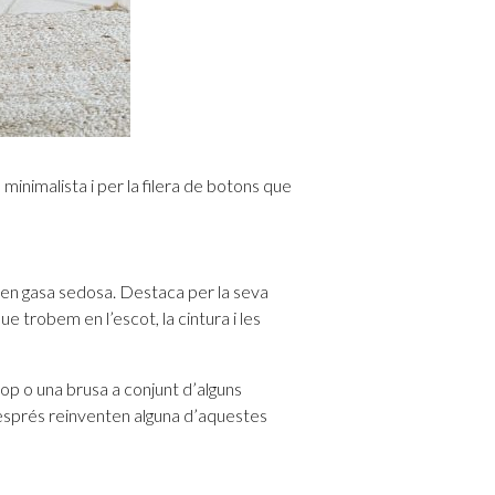
a minimalista i per la filera de botons que
a en gasa sedosa. Destaca per la seva
ue trobem en l’escot, la cintura i les
op o una brusa a conjunt d’alguns
 després reinventen alguna d’aquestes