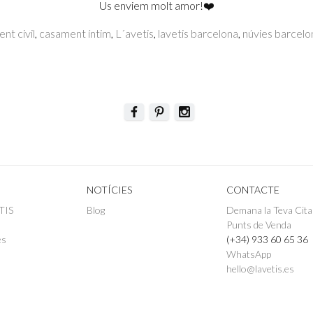
Us enviem molt amor!❤️
nt civil
,
casament íntim
,
L´avetis
,
lavetis barcelona
,
núvies barcelo
NOTÍCIES
CONTACTE
TIS
Blog
Demana la Teva Cita
Punts de Venda
es
(+34) 933 60 65 36
WhatsApp
hello@lavetis.es