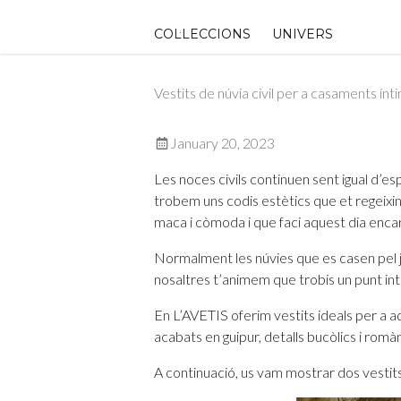
Skip
to
COL·LECCIONS
UNIVERS
content
Vestits de núvia civil per a casaments ínt
January 20, 2023
Les noces civils continuen sent igual d’e
trobem uns codis estètics que et regeixin 
maca i còmoda i que faci aquest dia enca
Normalment les núvies que es casen pel j
nosaltres t’animem que trobis un punt in
En L’AVETIS oferim vestits ideals per a 
acabats en guipur, detalls bucòlics i rom
A continuació, us vam mostrar dos vestit