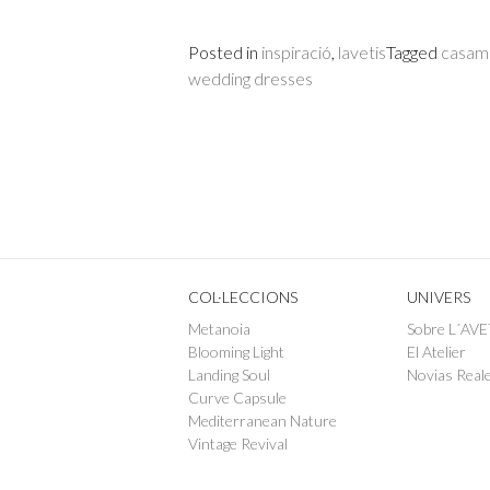
Posted in
inspiració
,
lavetis
Tagged
casame
wedding dresses
COL·LECCIONS
UNIVERS
Metanoia
Sobre L´AVE
Blooming Light
El Atelier
Landing Soul
Novias Real
Curve Capsule
Mediterranean Nature
Vintage Revival