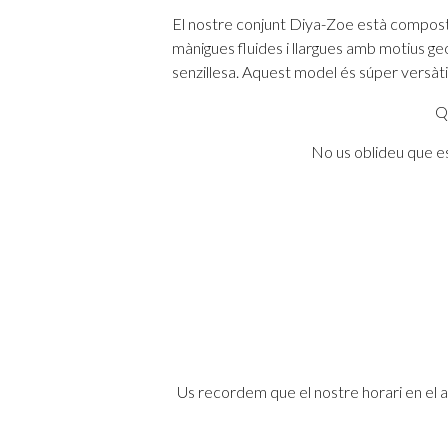
El nostre conjunt Diya-Zoe està compost 
mànigues fluides i llargues amb motius ge
senzillesa. Aquest model és súper versàt
Q
No us oblideu que es
Us recordem que el nostre horari en el