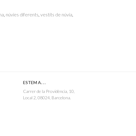
na
,
núvies diferents
,
vestits de núvia
,
ESTEM A. . .
Carrer de la Providència, 10,
Local 2, 08024, Barcelona.