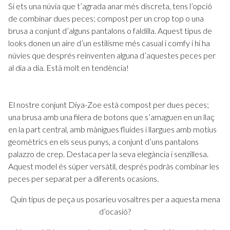
Si ets una núvia que t’agrada anar més discreta, tens l’opció
de combinar dues peces; compost per un crop top o una
brusa a conjunt d’alguns pantalons o faldilla. Aquest tipus de
looks donen un aire d’un estilisme més casual i comfy i hi ha
núvies que després reinventen alguna d’aquestes peces per
al dia a dia. Està molt en tendència!
El nostre conjunt Diya-Zoe està compost per dues peces;
una brusa amb una filera de botons que s’amaguen en un llaç
en la part central, amb mànigues fluides i llargues amb motius
geomètrics en els seus punys, a conjunt d’uns pantalons
palazzo de crep. Destaca per la seva elegància i senzillesa.
Aquest model és súper versàtil, després podràs combinar les
peces per separat per a diferents ocasions.
Quin tipus de peça us posaríeu vosaltres per a aquesta mena
d’ocasió?