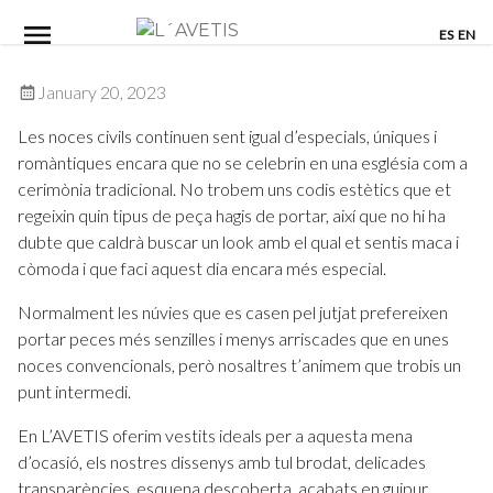
Skip
ES
EN
to
content
January 20, 2023
Les noces civils continuen sent igual d’especials, úniques i
romàntiques encara que no se celebrin en una església com a
cerimònia tradicional. No trobem uns codis estètics que et
regeixin quin tipus de peça hagis de portar, així que no hi ha
dubte que caldrà buscar un look amb el qual et sentis maca i
còmoda i que faci aquest dia encara més especial.
Normalment les núvies que es casen pel jutjat prefereixen
portar peces més senzilles i menys arriscades que en unes
noces convencionals, però nosaltres t’animem que trobis un
punt intermedi.
En L’AVETIS oferim vestits ideals per a aquesta mena
d’ocasió, els nostres dissenys amb tul brodat, delicades
transparències, esquena descoberta, acabats en guipur,