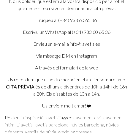
No us oblideu que estem a la vostra disposició per a tot el
que necessiteu i si voleu demanar una cita prèvia:
Truqueu al (+34) 933 60 65 36
Escriviu un WhatsApp al (+34) 933 60 65 36
Envieu un e-mail a info@lavetis.es
Via missatge DM en Instagram
A través del formulari de la web
Us recordem que el nostre horari en el atelier sempre amb
CITA PRÈVIA
és de dilluns a divendres de 10h a 14h i de 16h
a 20h. Els dissabtes de 10h a 14h.
Us enviem molt amor!❤️
Posted in
inspiració
,
lavetis
Tagged
casament civil
,
casament
íntim
,
L´avetis
,
lavetis barcelona
,
núvies barcelona
,
núvies
diferents
,
vestits de núvia
,
wedding dresses