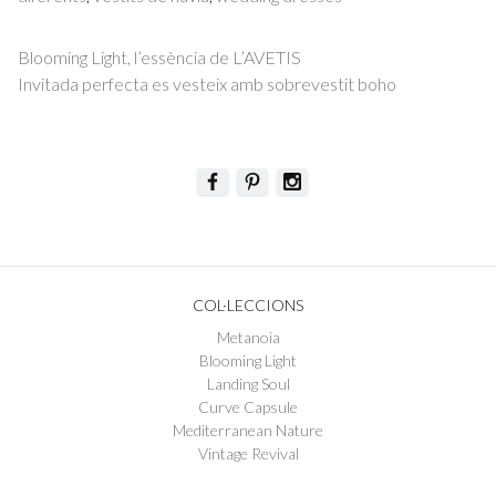
Post
Blooming Light, l’essència de L’AVETIS
navigation
Invitada perfecta es vesteix amb sobrevestit boho
COL·LECCIONS
Metanoia
Blooming Light
Landing Soul
Curve Capsule
Mediterranean Nature
Vintage Revival