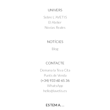
UNIVERS
Sobre L´AVETIS
El Atelier
Novias Reales
NOTÍCIES
Blog
CONTACTE
Demana la Teva Cita
Punts de Venda
(+34) 933 60 65 36
WhatsApp
hello@lavetis.es
ESTEM A. . .