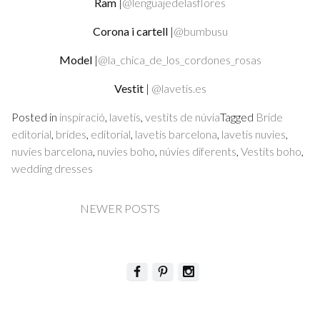
Ram
|
@lenguajedelasflores
Corona i cartell
|
@bumbusu
Model
|
@la_chica_de_los_cordones_rosas
Vestit
|
@lavetis.es
Posted in
inspiració
,
lavetis
,
vestits de núvia
Tagged
Bride
editorial
,
brides
,
editorial
,
lavetis barcelona
,
lavetis nuvies
,
nuvies barcelona
,
nuvies boho
,
núvies diferents
,
Vestits boho
,
wedding dresses
Posts
NEWER POSTS
navigation