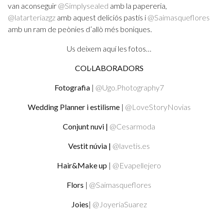
van aconseguir
@Simplysealed
amb la papereria,
@latarteriazgz
amb aquest deliciós pastís i
@Saimasqueflores
amb un ram de peònies d’allò més boniques.
Us deixem aquí les fotos…
COL·LABORADORS
Fotografia
|
@Ugo.Photography7
Wedding Planner i estilisme
|
@LoveStoryNovias
Conjunt nuvi |
@Cesarmoda
Vestit núvia |
@lavetis.es
Hair&Make up
|
@Evapellejero
Flors
|
@Saimasqueflores
Joies
|
@JoyeriaSuarez