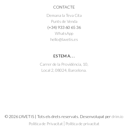
CONTACTE
Demana la Teva Cita
Punts de Venda
(+34) 933 60 65 36
WhatsApp
hello@lavetis.es
ESTEM A. . .
Carrer de la Providència, 10,
Local 2, 08024, Barcelona.
© 2026 L'AVETIS | Tots els drets reservats. Desenvolupat per
drim.io
Politica de Privacitat
Política de privacitat