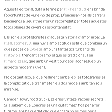
Aquesta editorial, duta a terme per
@kikeandjud
, ens brinda
l’oportunitat de viure-ho de prop. D’endinsar-nos als carrers
londinencs al seu ritme i fer un recorregut per totes aquestes
fotos plenes de diversió i espontaneïtat.
Ells són els protagonistes d’aquesta història d’amor urbà: La
@gal.latorres33
, una núvia amb actitud i estil, que combina un
dues peces de
L’Avetis
amb uns fantàstics turbants de
@litoylola
, trencant així amb el que és tradicional. I en
@marc_gasso
, que amb un vestit burdeos, aconsegueix un
aspecte modern i juvenil.
No obstant això, el que realment embelleix les fotografies és
la complicitat que transmeten els dos models amb tan sols
mirar-se.
Camden Town, food trucks, galeries vintage, racons secrets…
Sí ja sabíem que Londres és una ciutat magnífica per a fer
turisme, ens ha quedat clar que encara ho és més per a