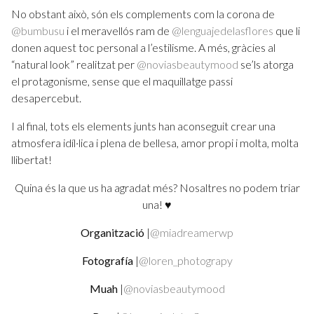
No obstant això, són els complements com la corona de
@bumbusu
i el meravellós ram de
@lenguajedelasflores
que li
donen aquest toc personal a l’estilisme. A més, gràcies al
“natural look” realitzat per
@noviasbeautymood
se’ls atorga
el protagonisme, sense que el maquillatge passi
desapercebut.
I al final, tots els elements junts han aconseguit crear una
atmosfera idíl·lica i plena de bellesa, amor propi i molta, molta
llibertat!
Quina és la que us ha agradat més? Nosaltres no podem triar
una! ♥
Organització
|
@miadreamerwp
Fotografía
|
@loren_photograpy
Muah
|
@noviasbeautymood