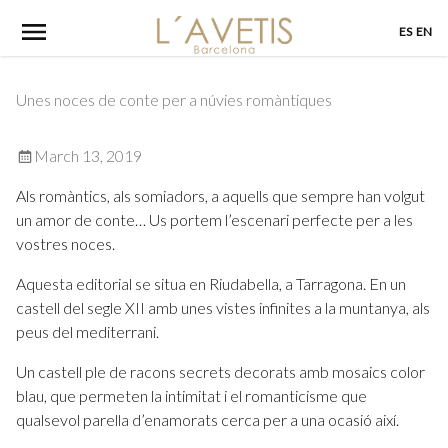
Skip
ES
EN
to
content
Unes noces de conte per a núvies romàntiques
March 13, 2019
Als romàntics, als somiadors, a aquells que sempre han volgut
un amor de conte… Us portem l’escenari perfecte per a les
vostres noces.
Aquesta editorial se situa en Riudabella, a Tarragona. En un
castell del segle XII amb unes vistes infinites a la muntanya, als
peus del mediterrani.
Un castell ple de racons secrets decorats amb mosaics color
blau, que permeten la intimitat i el romanticisme que
qualsevol parella d’enamorats cerca per a una ocasió així.