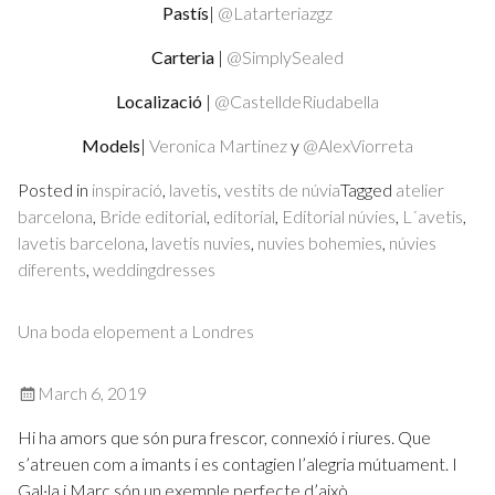
Pastís
|
@Latarteriazgz
Carteria
|
@SimplySealed
Localizació
|
@CastelldeRiudabella
Models
|
Veronica Martinez
y
@AlexViorreta
Posted in
inspiració
,
lavetis
,
vestits de núvia
Tagged
atelier
barcelona
,
Bride editorial
,
editorial
,
Editorial núvies
,
L´avetis
,
lavetis barcelona
,
lavetis nuvies
,
nuvies bohemies
,
núvies
diferents
,
weddingdresses
Una boda elopement a Londres
March 6, 2019
Hi ha amors que són pura frescor, connexió i riures. Que
s’atreuen com a imants i es contagien l’alegria mútuament. I
Gal·la i Marc són un exemple perfecte d’això.