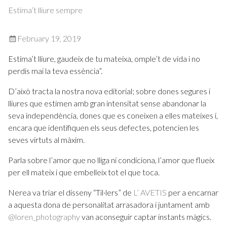
Estima’t lliure sempre
February 19, 2019
Estima’t lliure, gaudeix de tu mateixa, omple’t de vida i no
perdis mai la teva essència”.
D’això tracta la nostra nova editorial; sobre dones segures i
lliures que estimen amb gran intensitat sense abandonar la
seva independència, dones que es coneixen a elles mateixes i,
encara que identifiquen els seus defectes, potencien les
seves virtuts al màxim.
Parla sobre l’amor que no lliga ni condiciona, l’amor que flueix
per ell mateix i que embelleix tot el que toca.
Nerea va triar el disseny “Til·lers” de
L’ AVETIS
per a encarnar
a aquesta dona de personalitat arrasadora i juntament amb
@loren_photography
van aconseguir captar instants màgics.