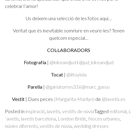
celebrar l’amor!
Us deixem una selecció de les fotos aquí…
Veritat que és inevitable somriure en veure-les? Tenen
quelcom especial…
COL·LABORADORS
Fotografía
|
@kikeandjud
i
@jud_kikeandjud
Tocat
|
@litoylola
Parella
|
@gal·latorres33
i
@marc_gasso
Vestit
| Dues peces
(Margarita-Marilyn)
de
@lavetis.es
Posted in
inspiració
,
lavetis
,
vestits de núvia
Tagged
editorial
,
L
´avetis
,
lavetis barcelona
,
London Bride
,
Noces urbanes
,
núvies diferents
,
vestits de núvia
,
wedding dresses