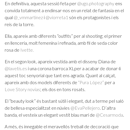
En definitiva, aquesta sessió feta per
@ugo.photography
ens
convida totalment a endinsar-nos en un relat de fantasia en el
qual
@_vmmartinez
i
@viorreta1
són els protagonistes i els
reis de la torre.
Ella, apareix amb diferents “outfits” per al shooting; el primer
en llenceria, molt femenina i refinada, amb fil de seda color
rosa de
Ivette.
En el segon look, apareix vestida amb el disseny Diana de
@lavetis.es
i una corona barroca XLper a acabar de donar-li
aquest toc senyorial que tant ens agrada. Quant al calçat,
apareix amb dos models diferents de
“Pura López”
per a
Love Story novias
; els dos en tons rosats.
El “beauty look” és bastant sútil i elegant, dut a terme pel saló
de bellesa especialitzat en núvies
@EvaPellejero
. D’altra
banda, el vesteix un elegant vestit blau marí de
@Cesarmoda
.
A més, és innegable el meravellós treball de decoració que