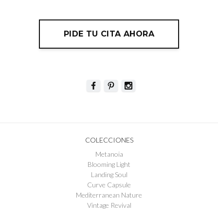
PIDE TU CITA AHORA
COLECCIONES
Metanoia
Blooming Light
Landing Soul
Curve Capsule
Mediterranean Nature
Vintage Revival