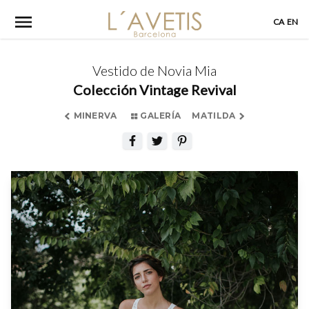
Skip
CA
EN
to
content
Vestido de Novia Mia
Colección Vintage Revival
MINERVA
GALERÍA
MATILDA