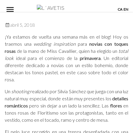
Skip
CA
EN
to
content
abril 5, 2018
¡Ya estamos de vuelta una semana más en el blog! Hoy os
traemos una
wedding inspiration
para
novias con toques
rosas
de la mano de
Miss Cavallier
, quien ha elegido un
total
look
ideal para el comienzo de la
primavera
. Un editorial
diferente dedicado a novias con un estilo bohemio, donde
destacan los tonos pastel, en este caso sobre todo el color
rosa.
Un
shooting
realizado por Silvia Sánchez que juega con una luz
natural muy especial, donde están muy presentes los
detalles
románticos
pero sin dejar a un lado la sencillez. Las
flores
en
tonos rosas de
Floritismo
son las protagonistas, tanto en el
vestido, como en el tocado, ramo y centro de mesa.
El pelo luce recogido en una trenza desenfadada con una