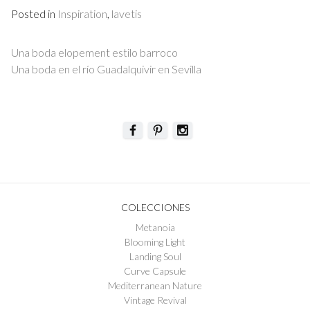
Posted in
Inspiration
,
lavetis
Navegación
Una boda elopement estilo barroco
de
Una boda en el río Guadalquivir en Sevilla
entradas
COLECCIONES
Metanoia
Blooming Light
Landing Soul
Curve Capsule
Mediterranean Nature
Vintage Revival