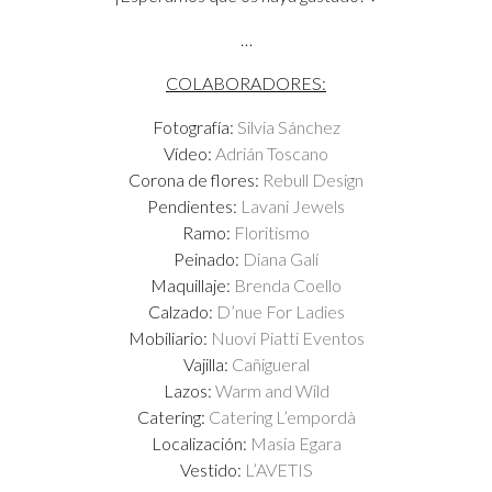
…
COLABORADORES:
Fotografía:
Silvia Sánchez
Vídeo:
Adrián Toscano
Corona de flores:
Rebull Design
Pendientes:
Lavani Jewels
Ramo:
Floritismo
Peinado:
Diana Galí
Maquillaje:
Brenda Coello
Calzado:
D’nue For Ladies
Mobiliario:
Nuovi Piatti Eventos
Vajilla:
Cañigueral
Lazos:
Warm and Wild
Catering:
Catering L’empordà
Localización:
Masia Egara
Vestido:
L’AVETIS