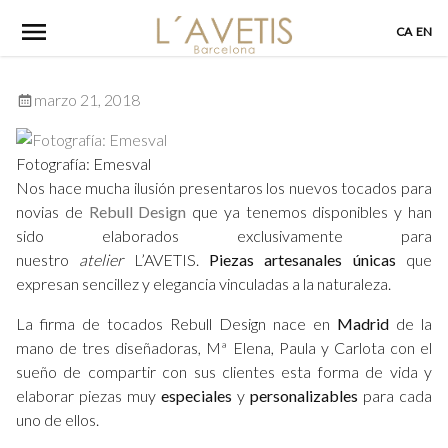
Skip
CA
EN
to
content
marzo 21, 2018
Fotografía: Emesval
Nos hace mucha ilusión presentaros los nuevos tocados para
novias de
Rebull Design
que ya tenemos disponibles y han
sido elaborados exclusivamente para
nuestro
atelier
L’AVETIS.
Piezas artesanales únicas
que
expresan sencillez y elegancia vinculadas a la naturaleza.
La firma de tocados Rebull Design nace en
Madrid
de la
mano de tres diseñadoras, Mª Elena, Paula y Carlota con el
sueño de compartir con sus clientes esta forma de vida y
elaborar piezas muy
especiales
y
personalizables
para cada
uno de ellos.