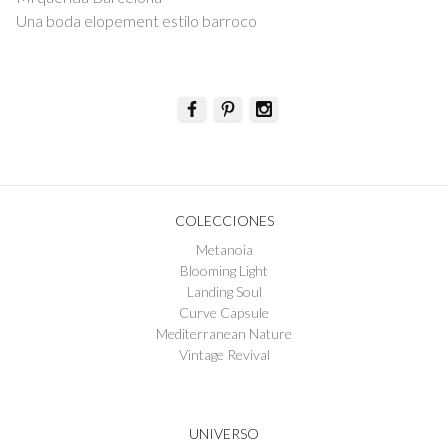
de
Una boda elopement estilo barroco
entradas
COLECCIONES
Metanoia
Blooming Light
Landing Soul
Curve Capsule
Mediterranean Nature
Vintage Revival
UNIVERSO