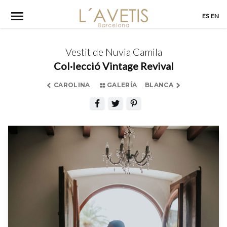
Skip
ES
EN
to
content
Vestit de Nuvia Camila
Col·lecció Vintage Revival
CAROLINA
GALERÍA
BLANCA