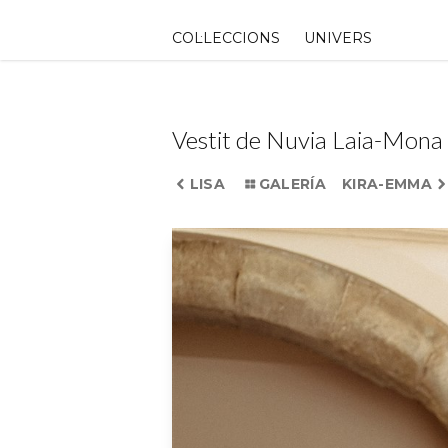
Skip
to
COL·LECCIONS
UNIVERS
content
Vestit de Nuvia Laia-Mona
LISA
GALERÍA
KIRA-EMMA