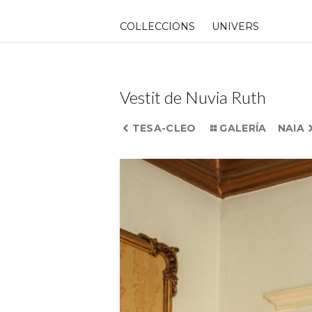
Skip
to
COL·LECCIONS
UNIVERS
content
Vestit de Nuvia Ruth
TESA-CLEO
GALERÍA
NAIA