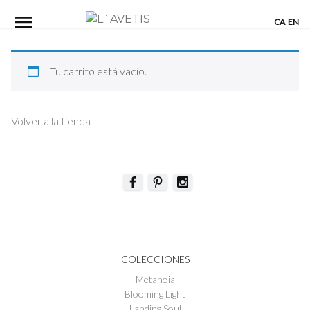
Skip
CA
EN
to
content
Tu carrito está vacío.
Volver a la tienda
COLECCIONES
Metanoia
Blooming Light
Landing Soul