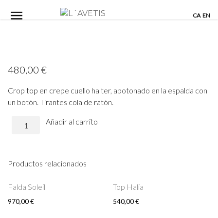
Skip
CA
EN
to
content
480,00
€
Crop top en crepe cuello halter, abotonado en la espalda con
un botón. Tirantes cola de ratón.
Top
Añadir al carrito
Lucie
cantidad
Productos relacionados
Falda Soleil
Top Halia
970,00
€
540,00
€