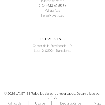
Puntos de Venta
(+34) 933 60 65 36
WhatsApp
hello@lavetis.es
ESTAMOS EN. . .
Carrer de la Providència, 10,
Local 2, 08024, Barcelona.
© 2026 L'AVETIS | Todos los derechos reservados. Desarrollado por
drim.io
Política de
Uso de
Declaración de
Mapa