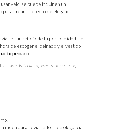
usar velo, se puede incluir en un
o para crear un efecto de elegancia
ia sea un reflejo de tu personalidad. La
a hora de escoger el peinado y el vestido
ñar tu peinado!
tis
,
L'avetis Novias
,
lavetis barcelona
,
on
t
Ideas
de
peinado
según
tu
vestido
ismo!
de
o, la moda para novia se llena de elegancia,
novia