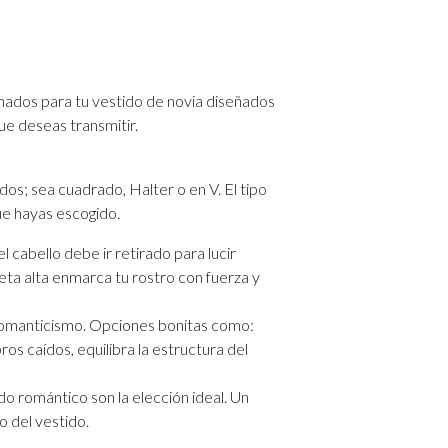
ño:
inados para tu vestido de novia diseñados
que deseas transmitir.
o
dos; sea cuadrado, Halter o en V. El tipo
ue hayas escogido.
l cabello debe ir retirado para lucir
eta alta enmarca tu rostro con fuerza y
e romanticismo. Opciones bonitas como:
os caídos, equilibra la estructura del
do romántico son la elección ideal. Un
o del vestido.