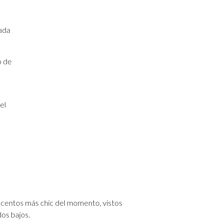
cada
o de
el
acentos más chic del momento, vistos
os bajos.