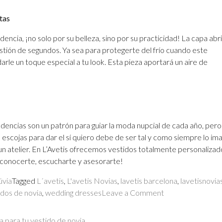
tas
ncia, ¡no solo por su belleza, sino por su practicidad! La capa abr
tión de segundos. Ya sea para protegerte del frío cuando este
rle un toque especial a tu look. Esta pieza aportará un aire de
encias son un patrón para guiar la moda nupcial de cada año, pero
e escojas para dar el sí quiero debe de ser tal y como siempre lo i
 un atelier. En L’Avetis ofrecemos vestidos totalmente personaliz
 conocerte, escucharte y asesorarte!
úvia
Tagged
L´avetis
,
L'avetis Novias
,
lavetis barcelona
,
lavetisnovia
on
idos de novia
,
wedding dresses
Leave a Comment
Tendencias
2026
 para tu vestido de novia