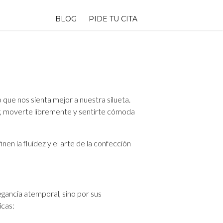
BLOG
PIDE TU CITA
 que nos sienta mejor a nuestra silueta.
lar, moverte libremente y sentirte cómoda
nen la fluidez y el arte de la confección
legancia atemporal, sino por sus
icas: