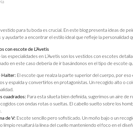
via
Ensue
La
clave
de
 vestido para tu boda es crucial. En este blog presenta ideas de pe
tu
is
y ayudarte a encontrar el estilo ideal que refleje la personalidad 
vestid
de
os con escote de L’Avetis
novia.
 las especialidades en L’Avetis son los vestidos con escotes detalla
nado en este caso debería de ir basándonos en el tipo de escote q
 Halter:
El escote que realza la parte superior del cuerpo, por eso e
s y espalda y convertirlos en protagonistas. Un recogido alto o col
alidad.
s cuadrados:
Para esta silueta bien definida, sugerimos un aire d
cogidos con ondas rotas o sueltas. El cabello suelto sobre los hombr
.
ma de V:
Escote sencillo pero sofisticado. Un moño bajo o un recogi
 limpio resaltará la línea del cuello manteniendo el foco en el diseñ