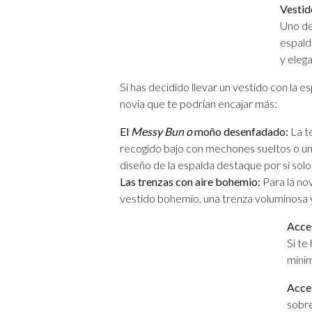
Vestid
Uno de
espald
y eleg
Si has decidido llevar un vestido con la e
novia que te podrían encajar más:
El
Messy Bun o
moño desenfadado:
La te
recogido bajo con mechones sueltos o una
diseño de la espalda destaque por sí solo
Las trenzas con aire bohemio:
Para la nov
vestido bohemio, una trenza voluminosa 
Acces
Si te
minim
Acces
sobre