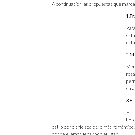
A continuación las propuestas que marcar
1.
Tr
Para
esta
esta
2.
Mi
Meno
resa
perm
en a
3.
El
Hace
bord
estilo boho chic sea de lo más romántico. 
donde el amor llena todo el lugar.