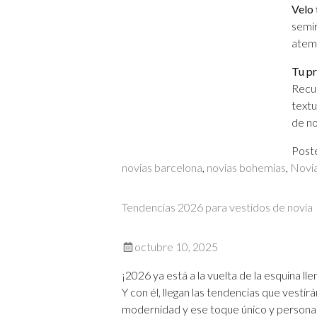
Velo 
semir
atem
Tu p
Recue
textu
de no
Post
novias barcelona
,
novias bohemias
,
Novia
Tendencias 2026 para vestidos de novia
octubre 10, 2025
¡2026 ya está a la vuelta de la esquina l
Y con él, llegan las tendencias que vestir
modernidad y ese toque único y personal