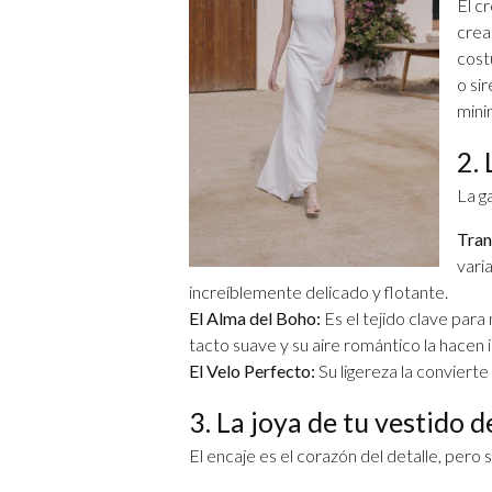
El c
crea
cost
o si
mini
2.
La g
Tran
vari
increíblemente delicado y flotante.
El Alma del Boho:
Es el tejido clave par
tacto suave y su aire romántico la hacen
El Velo Perfecto:
Su ligereza la convierte
3. La joya de tu vestido d
El encaje es el corazón del detalle, pero