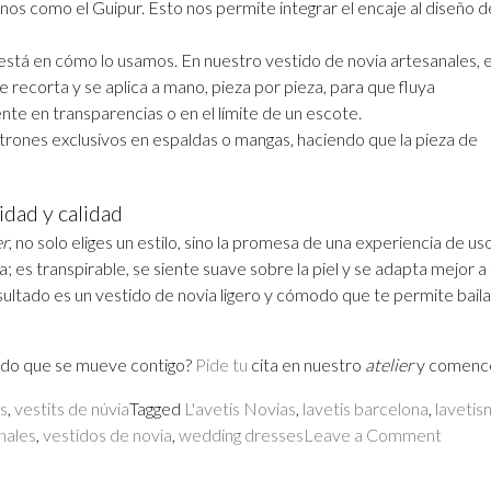
inos como el Guipur. Esto nos permite integrar el encaje al diseño d
 está en cómo lo usamos. En nuestro vestido de novia artesanales, e
e recorta y se aplica a mano, pieza por pieza, para que fluya
nte en transparencias o en el límite de un escote.
rones exclusivos en espaldas o mangas, haciendo que la pieza de
dad y calidad
er
, no solo eliges un estilo, sino la promesa de una experiencia de us
la; es transpirable, se siente suave sobre la piel y se adapta mejor a
sultado es un vestido de novia ligero y cómodo que te permite baila
stido que se mueve contigo?
Pide tu
cita en nuestro
atelier
y comence
es
,
vestits de núvia
Tagged
L'avetis Novias
,
lavetis barcelona
,
lavetis
on
inales
,
vestidos de novia
,
wedding dresses
Leave a Comment
Telas
de