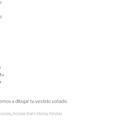
e
l
o
 tu
r
mos a dibujar tu vestido soñado.
novias
,
novias barcelona
,
novias