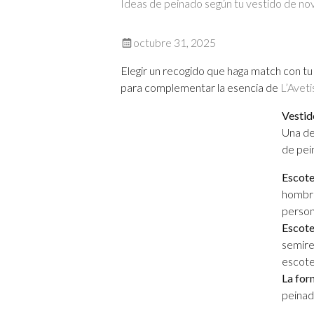
Ideas de peinado según tu vestido de no
octubre 31, 2025
Elegir un recogido que haga match con tu
para complementar la esencia de
L’Avet
Vestid
Una de
de pei
Escote
hombro
person
Escote
semire
escote
La for
peinado