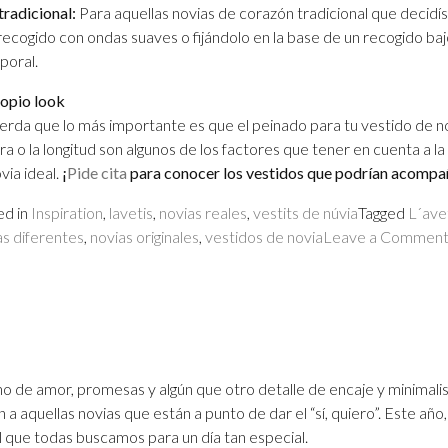
tradicional:
Para aquellas novias de corazón tradicional que decidís 
ecogido con ondas suaves o fijándolo en la base de un recogido baj
poral.
ropio look
rda que lo más importante es que el peinado para tu vestido de nov
ra o la longitud son algunos de los factores que tener en cuenta a l
via ideal.
¡
Pide cita
para conocer los vestidos que podrían acompa
ed in
Inspiration
,
lavetis
,
novias reales
,
vestits de núvia
Tagged
L´ave
s diferentes
,
novias originales
,
vestidos de novia
Leave a Commen
leno de amor, promesas y algún que otro detalle de encaje y minimal
án a aquellas novias que están a punto de dar el
“sí, quiero”. Este añ
 que todas buscamos para un día tan especial.