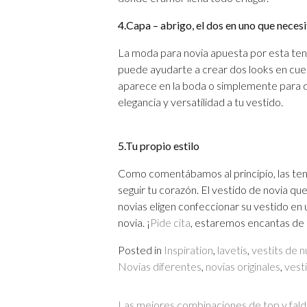
4.Capa – abrigo, el dos en uno que necesi
La moda para novia apuesta por esta tende
puede ayudarte a crear dos looks en cues
aparece en la boda o simplemente para da
elegancia y versatilidad a tu vestido.
5.Tu propio estilo
Como comentábamos al principio, las tend
seguir tu corazón. El vestido de novia qu
novias eligen confeccionar su vestido en
novia. ¡
Pide cita
, estaremos encantas de
Posted in
Inspiration
,
lavetis
,
vestits de n
Novias diferentes
,
novias originales
,
vest
Las mejores combinaciones de top y falda