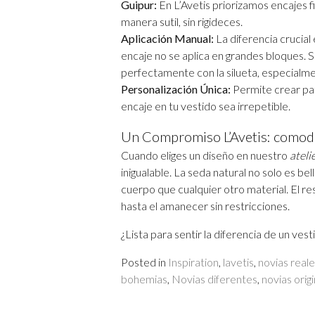
Guipur:
En L’Avetis priorizamos encajes f
manera sutil, sin rigideces.
Aplicación Manual:
La diferencia crucial
encaje no se aplica en grandes bloques. S
perfectamente con la silueta, especialme
Personalización Única:
Permite crear pat
encaje en tu vestido sea irrepetible.
Un Compromiso L’Avetis: comodi
Cuando eliges un diseño en nuestro
ateli
inigualable. La seda natural no solo es bel
cuerpo que cualquier otro material. El re
hasta el amanecer sin restricciones.
¿Lista para sentir la diferencia de un ve
Posted in
Inspiration
,
lavetis
,
novias real
bohemias
,
Novias diferentes
,
novias orig