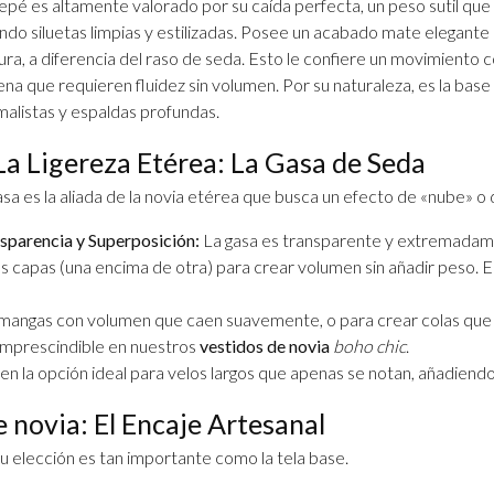
repé es altamente valorado por su caída perfecta, un peso sutil que 
ndo siluetas limpias y estilizadas. Posee un acabado mate elegante
ura, a diferencia del raso de seda. Esto le confiere un movimiento 
rena que requieren fluidez sin volumen. Por su naturaleza, es la bas
malistas y espaldas profundas.
 La Ligereza Etérea: La Gasa de Seda
asa es la aliada de la novia etérea que busca un efecto de «nube» o d
sparencia y Superposición:
La gasa es transparente y extremadam
as capas (una encima de otra) para crear volumen sin añadir peso. 
a mangas con volumen que caen suavemente, o para crear colas que 
 imprescindible en nuestros
vestidos de novia
boho chic
.
 en la opción ideal para velos largos que apenas se notan, añadien
e novia: El Encaje Artesanal
 su elección es tan importante como la tela base.