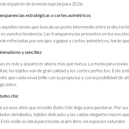
án el patrón de la moda nupcial para 2026.
ansparencias estratégicas o cortes asimétricos
 aquellas novias que buscáis un punto intermedio entre la discreció
 es vuestra tendencia. Las transparencias presentes en los escotes, 
rán reforzadas por encajes o guipur y cortes asimétricos, harán qu
nimalismo y sencillez
s es más y al parecer ahora, más que nunca. La moda para novias 
ltan, los tejidos son de gran calidad y los cortes perfectos. Este esti
ite que cada novia brille con su propia luz y con la posibilidad de a
lgo único.
 boho chic
 ya unos años que el estilo Boho Chic llego para quedarse. Por sus
ados detallados, tejidos delicados y las caídas elegantes hacen que
Este estilo es ideal para bodas al aire libre, en espacios naturales