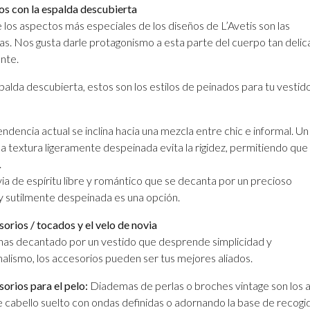
os con la espalda descubierta
 los aspectos más especiales de los diseños de L’Avetis son las
as. Nos gusta darle protagonismo a esta parte del cuerpo tan deli
ante.
spalda descubierta, estos son los estilos de peinados para tu vestid
ndencia actual se inclina hacia una mezcla entre chic e informal. Un
 textura ligeramente despeinada evita la rigidez, permitiendo que 
.
ia de espíritu libre y romántico que se decanta por un precioso
y sutilmente despeinada es una opción.
orios / tocados y el velo de novia
 has decantado por un vestido que desprende simplicidad y
alismo, los accesorios pueden ser tus mejores aliados.
orios para el pelo:
Diademas de perlas o broches vintage son los 
 cabello suelto con ondas definidas o adornando la base de recogid