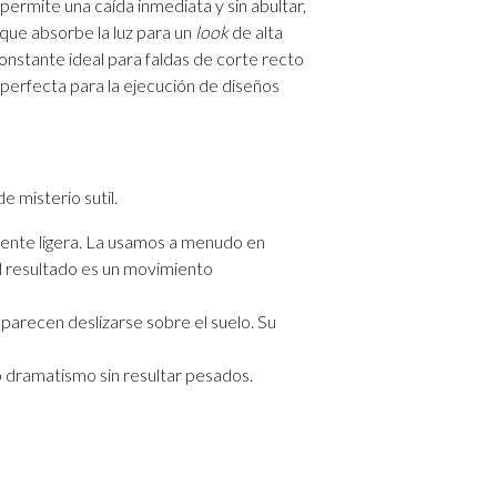
permite una caída inmediata y sin abultar,
 que absorbe la luz para un
look
de alta
constante ideal para faldas de corte recto
e perfecta para la ejecución de diseños
e misterio sutil.
ente ligera. La usamos a menudo en
El resultado es un movimiento
parecen deslizarse sobre el suelo. Su
do dramatismo sin resultar pesados.