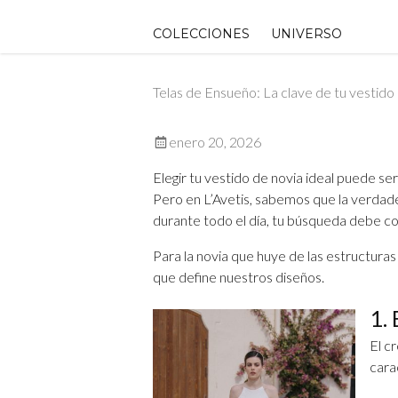
Skip
to
COLECCIONES
UNIVERSO
content
Telas de Ensueño: La clave de tu vestido 
enero 20, 2026
Elegir tu vestido de novia ideal puede se
Pero en L’Avetis, sabemos que la verdade
durante todo el día, tu búsqueda debe com
Para la novia que huye de las estructuras 
que define nuestros diseños.
1.
El c
cara