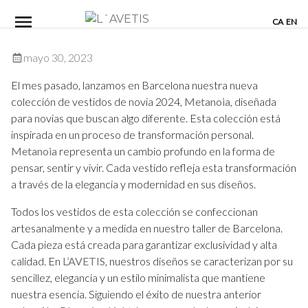
Skip
CA
EN
to
content
mayo 30, 2023
El mes pasado, lanzamos en Barcelona nuestra nueva
colección de vestidos de novia 2024,
Metanoia
, diseñada
para novias que buscan algo diferente. Esta colección está
inspirada en un proceso de transformación personal.
Metanoia
representa un cambio profundo en la forma de
pensar, sentir y vivir. Cada vestido refleja esta transformación
a través de la elegancia y modernidad en sus diseños.
Todos los vestidos de esta colección se confeccionan
artesanalmente y a medida en nuestro taller de Barcelona.
Cada pieza está creada para garantizar exclusividad y alta
calidad. En
L’AVETIS
, nuestros diseños se caracterizan por su
sencillez, elegancia y un estilo minimalista que mantiene
nuestra esencia. Siguiendo el éxito de nuestra anterior