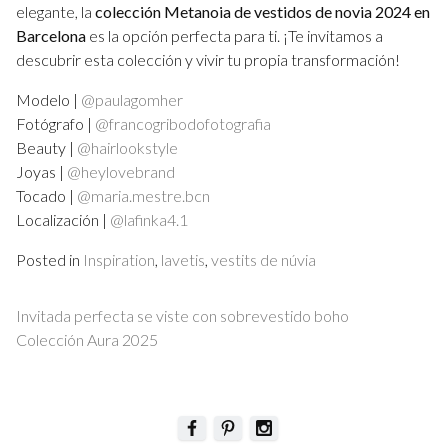
elegante, la
colección Metanoia de vestidos de novia 2024 en
Barcelona
es la opción perfecta para ti. ¡Te invitamos a
descubrir esta colección y vivir tu propia transformación!
Modelo |
@paulagomher
Fotógrafo |
@francogribodofotografia
Beauty |
@hairlookstyle
Joyas |
@heylovebrand
Tocado |
@maria.mestre.bcn
Localización |
@lafinka4.1
Posted in
Inspiration
,
lavetis
,
vestits de núvia
Navegación
Invitada perfecta se viste con sobrevestido boho
de
Colección Aura 2025
entradas