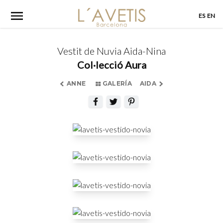
Skip
ES
EN
to
content
Vestit de Nuvia Aida-Nina
Col·lecció Aura
ANNE
GALERÍA
AIDA