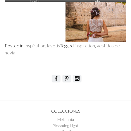
lavetis
lavetis
Posted in
Inspiration
,
lavetis
Tagged
inspiration
,
vestidos de
novia
COLECCIONES
Metanoia
Blooming Light