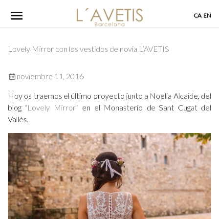
Skip
CA
EN
to
content
Lovely Mirror con los vestidos de novia L’AVETIS
noviembre 11, 2016
Hoy os traemos el último proyecto junto a Noelia Alcaide, del
blog
“Lovely Mirror”
en el Monasterio de Sant Cugat del
Vallès.