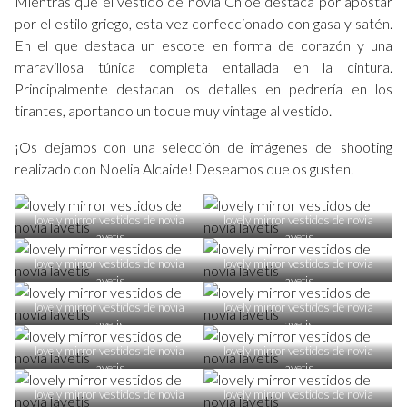
Mientras que el vestido de novia Chloe destaca por apostar
por el estilo griego, esta vez confeccionado con gasa y satén.
En el que destaca un escote en forma de corazón y una
maravillosa túnica completa entallada en la cintura.
Principalmente destacan los detalles en pedrería en los
tirantes, aportando un toque muy vintage al vestido.
¡Os dejamos con una selección de imágenes del shooting
realizado con Noelia Alcaide! Deseamos que os gusten.
lovely mirror vestidos de novia
lovely mirror vestidos de novia
lavetis
lavetis
lovely mirror vestidos de novia
lovely mirror vestidos de novia
lavetis
lavetis
lovely mirror vestidos de novia
lovely mirror vestidos de novia
lavetis
lavetis
lovely mirror vestidos de novia
lovely mirror vestidos de novia
lavetis
lavetis
lovely mirror vestidos de novia
lovely mirror vestidos de novia