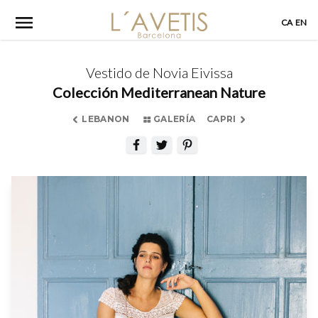
Skip
CA
EN
to
content
Vestido de Novia Eivissa
Colección Mediterranean Nature
LEBANON
GALERÍA
CAPRI