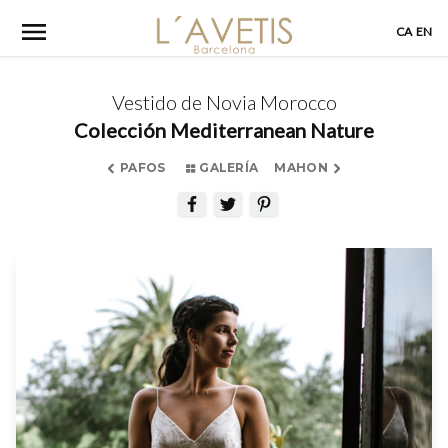
Skip
CA
EN
to
content
Vestido de Novia Morocco
Colección Mediterranean Nature
PAFOS
GALERÍA
MAHON