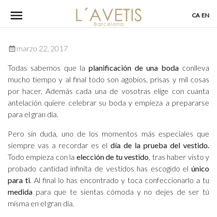
Skip
CA
EN
to
content
marzo 22, 2017
Todas sabemos que la
planificación de una boda
conlleva
mucho tiempo y al final todo son agobios, prisas y mil cosas
por hacer. Además cada una de vosotras elige con cuanta
antelación quiere celebrar su boda y empieza a prepararse
para el gran día.
Pero sin duda, uno de los momentos más especiales que
siempre vas a recordar es el
día de la prueba del vestido.
Todo empieza con la
elección
de tu vestido
, tras haber visto y
probado cantidad infinita de vestidos has escogido el
único
para ti
. Al final lo has encontrado y toca confeccionarlo a tu
medida
para que te sientas cómoda y no dejes de ser tú
misma en el gran día.