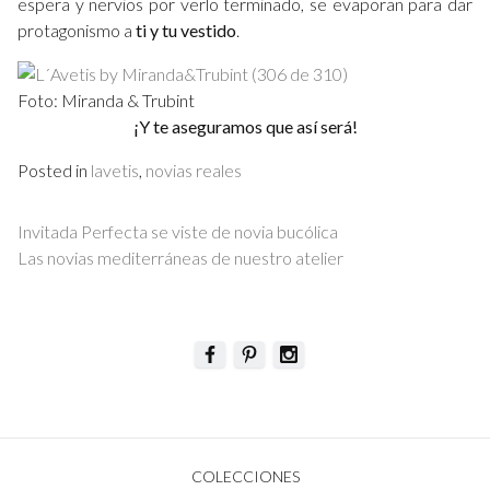
espera y nervios por verlo terminado, se evaporan para dar
protagonismo a
ti y tu vestido
.
Foto: Miranda & Trubint
¡Y te aseguramos que así será!
Posted in
lavetis
,
novias reales
Navegación
Invitada Perfecta se viste de novia bucólica
de
Las novias mediterráneas de nuestro atelier
entradas
COLECCIONES